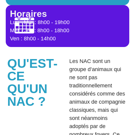
Horaires
Lun - Mar : 8h00 - 19h00
Mer - Jeu : 8h00 - 18h00
Ven : 8h00 - 14h00
QU'EST-
Les NAC sont un
groupe d’animaux qui
CE
ne sont pas
QU'UN
traditionnellement
considérés comme des
NAC ?
animaux de compagnie
classiques, mais qui
sont néanmoins
adoptés par de
nombreux foyers. Ce